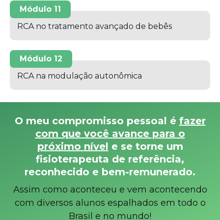
Módulo 11
RCA no tratamento avançado de bebês
Módulo 12
RCA na modulação autonômica
O meu compromisso pessoal é
fazer
com que você avance para o
próximo nível
e se torne um
fisioterapeuta de referência,
reconhecido e bem-remunerado.
Assim como aconteceu e vem acontecendo
com diversos alunos espalhados em todo o
Brasil e no mundo!