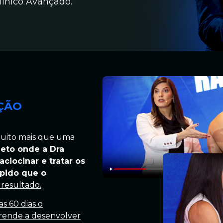
línico Avançado.
ÇÃO
muito mais que uma
eto onde a Dra
ciocinar e tratar os
ápido que o
 resultado.
s 60 dias o
prende a desenvolver