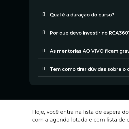
Qual é a duração do curso?
Por que devo investir no RCA360
As mentorias AO VIVO ficam gr
Tem como tirar dúvidas sobre o c
Hoje, você entra na lista de espera 
com a agenda lotada e com lista de e