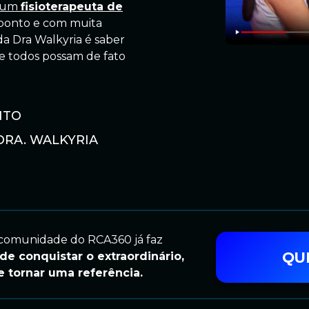
r um
fisioterapeuta de
o ponto e com muita
da Dra Walkyria é saber
e todos possam de fato
NTO
 DRA. WALKYRIA
a comunidade do RCA360 já faz
QU
de conquistar o extraordinário,
 tornar uma referência.