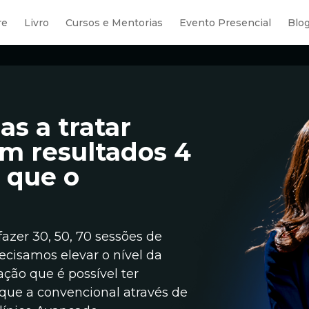
re
Livro
Cursos e Mentorias
Evento Presencial
Blo
s a tratar
om resultados 4
 que o
zer 30, 50, 70 sessões de
Precisamos elevar o nível da
ação que é possível ter
 que a convencional através de