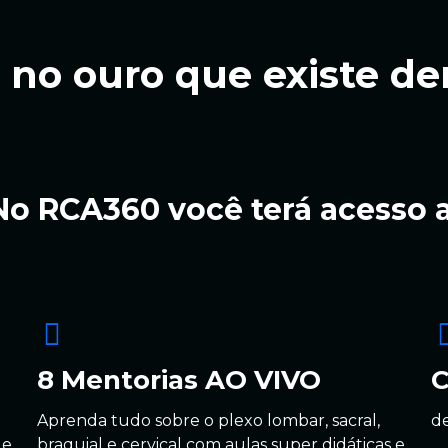
no ouro que existe d
No RCA360 você terá acesso a
8 Mentorias AO VIVO
C
Aprenda tudo sobre o plexo lombar, sacral,
d
 e
braquial e cervical com aulas super didáticas e